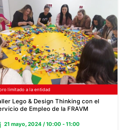
oro limitado a la entidad
scríbete gratis
aller Lego & Design Thinking con el
ervicio de Empleo de la FRAVM
21 mayo, 2024 / 10:00 - 11:00