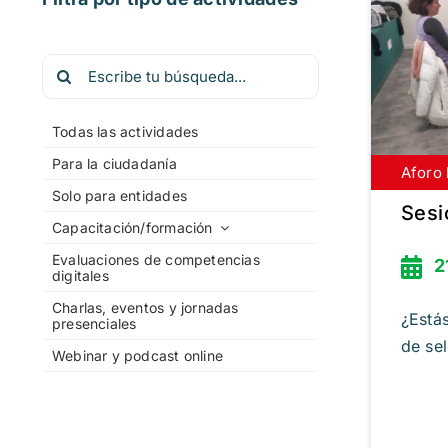
Buscar:
Todas las actividades
Para la ciudadanía
Aforo 
Inscrí
Solo para entidades
Sesi
Capacitación/formación
Evaluaciones de competencias
2
digitales
Charlas, eventos y jornadas
¿Está
presenciales
de sel
Webinar y podcast online