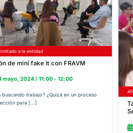
limitado a la entidad
bete gratis
ón de mini fake it con FRAVM
1 mayo, 2024 / 11:00 - 12:00
Af
In
s buscando trabajo? ¿Quizá en un proceso
ección para [...]
T
S