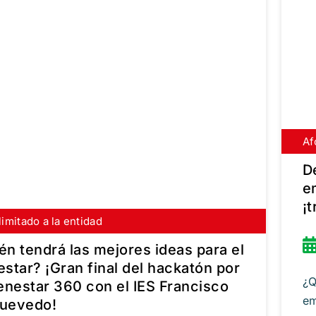
Af
In
D
e
¡
limitado a la entidad
bete gratis
én tendrá las mejores ideas para el
estar? ¡Gran final del hackatón por
¿Q
ienestar 360 con el IES Francisco
em
uevedo!