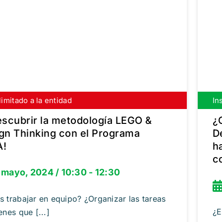
limitado a la entidad
bete gratis
In
escubrir la metodología LEGO &
¿
gn Thinking con el Programa
D
A!
h
c
 mayo, 2024 / 10:30 - 12:30
s trabajar en equipo? ¿Organizar las tareas
¿E
enes que [...]