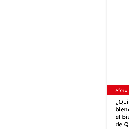
Aforo 
Inscrí
¿Qui
bien
el b
de Q