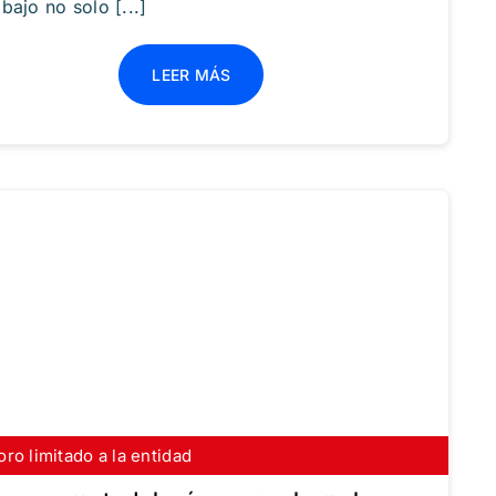
abajo no solo [...]
LEER MÁS
oro limitado a la entidad
scríbete gratis