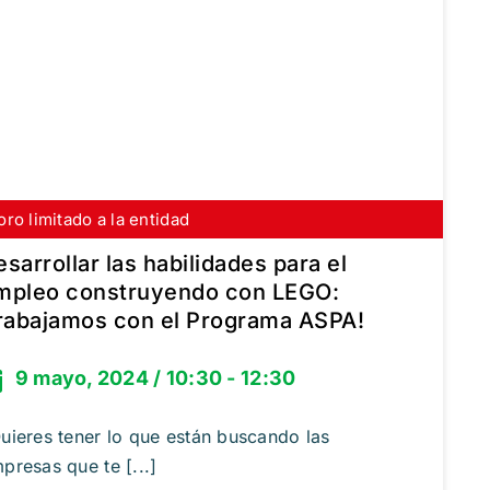
oro limitado a la entidad
scríbete gratis
esarrollar las habilidades para el
mpleo construyendo con LEGO:
trabajamos con el Programa ASPA!
9 mayo, 2024 / 10:30 - 12:30
uieres tener lo que están buscando las
presas que te [...]