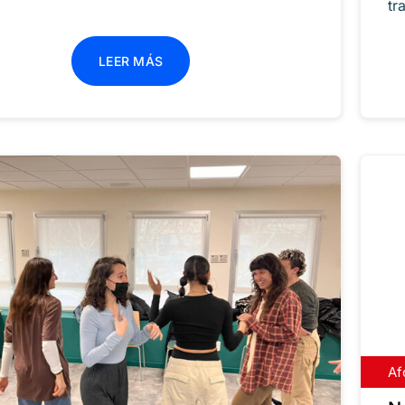
tr
LEER MÁS
Af
In