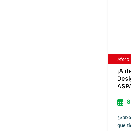
Aforo 
Inscrí
¡A d
Desi
ASP
8
¿Sabe
que ti