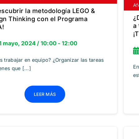
Af
In
escubrir la metodología LEGO &
¿
gn Thinking con el Programa
a
A!
¡
1 mayo, 2024 / 10:00 - 12:00
s trabajar en equipo? ¿Organizar las tareas
En
enes que [...]
es
LEER MÁS