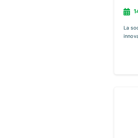
1
La so
innova