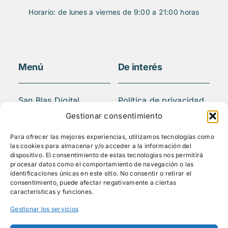
Horario: de lunes a viernes de 9:00 a 21:00 horas
Menú
De interés
San Blas Digital
Política de privacidad
Quiénes somos
Aviso legal
Gestionar consentimiento
¿Qué hacemos?
FAQS
Para ofrecer las mejores experiencias, utilizamos tecnologías como
Actividades
las cookies para almacenar y/o acceder a la información del
Blog
dispositivo. El consentimiento de estas tecnologías nos permitirá
procesar datos como el comportamiento de navegación o las
Mediateca
identificaciones únicas en este sitio. No consentir o retirar el
Contacto
consentimiento, puede afectar negativamente a ciertas
características y funciones.
Gestionar los servicios
Síguenos