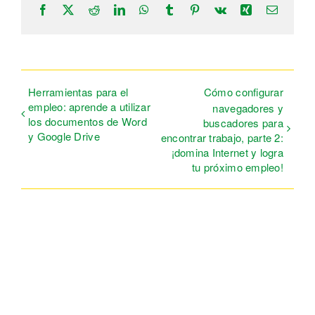
Facebook
X
Reddit
LinkedIn
WhatsApp
Tumblr
Pinterest
Vk
Xing
Correo
electrón
Herramientas para el
Cómo configurar
empleo: aprende a utilizar
navegadores y
los documentos de Word
buscadores para
y Google Drive
encontrar trabajo, parte 2:
¡domina Internet y logra
tu próximo empleo!