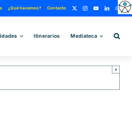
s
¿Qué hacemos?
Contacto
vidades
Itinerarios
Mediateca
×