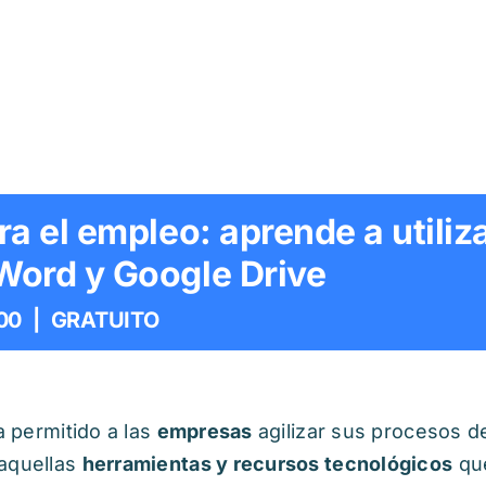
a el empleo: aprende a utiliza
ord y Google Drive
00
|
GRATUITO
a permitido a las
empresas
agilizar sus procesos de
 aquellas
herramientas y recursos tecnológicos
que