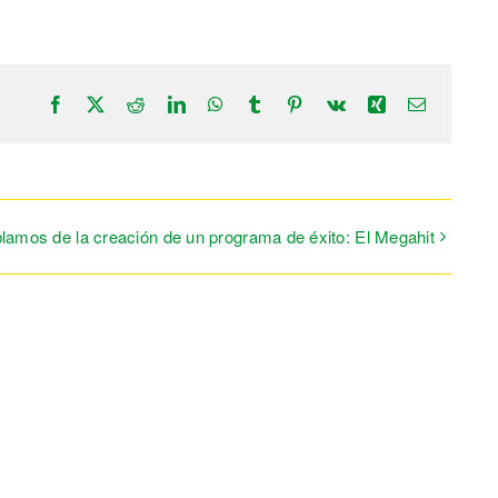
Facebook
X
Reddit
LinkedIn
WhatsApp
Tumblr
Pinterest
Vk
Xing
Correo
electrónic
blamos de la creación de un programa de éxito: El Megahit