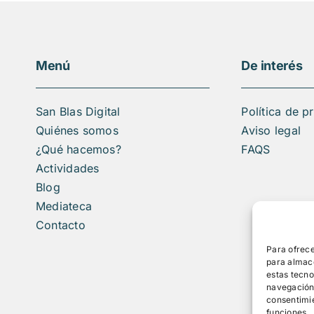
Menú
De interés
San Blas Digital
Política de p
Quiénes somos
Aviso legal
¿Qué hacemos?
FAQS
Actividades
Blog
Mediateca
Contacto
Para ofrece
para almace
estas tecn
navegación o
consentimie
funciones.