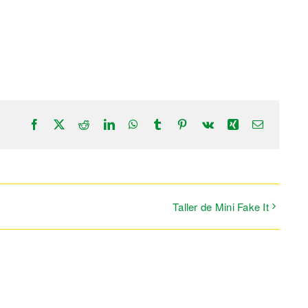
Facebook
X
Reddit
LinkedIn
WhatsApp
Tumblr
Pinterest
Vk
Xing
Correo
electrónic
Taller de Mini Fake It