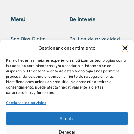
Menú
De interés
San Blas Digital
Política de privacidad
Quiénes somos
Aviso legal
Gestionar consentimiento
¿Qué hacemos?
FAQS
Para ofrecer las mejores experiencias, utilizamos tecnologías como
Actividades
las cookies para almacenar y/o acceder a la información del
Blog
dispositivo. El consentimiento de estas tecnologías nos permitirá
procesar datos como el comportamiento de navegación o las
Mediateca
identificaciones únicas en este sitio. No consentir o retirar el
Contacto
consentimiento, puede afectar negativamente a ciertas
características y funciones.
Gestionar los servicios
Síguenos
Aceptar
Denegar