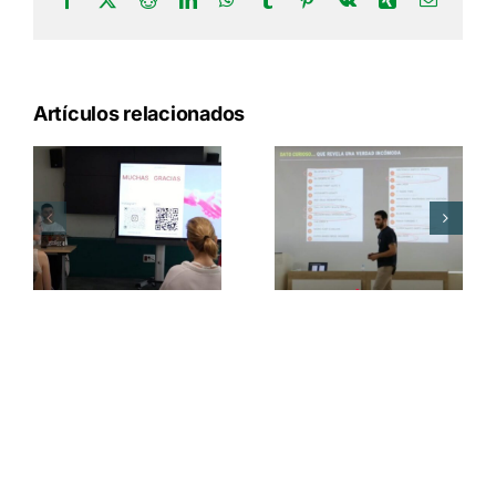
electrón
Artículos relacionados
80 Mundos
digitales y
Feria lúdica de
mesa redonda
juventud y de
sobre arte 3D e
videojuegos
inteligencia
artificial