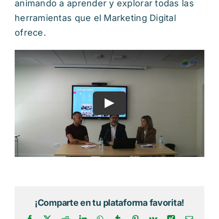
animando a aprender y explorar todas las
herramientas que el Marketing Digital
ofrece.
Play
¡Comparte en tu plataforma favorita!
Facebook
X
Reddit
LinkedIn
WhatsApp
Tumblr
Pinterest
Vk
Xing
Correo