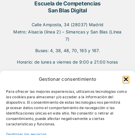
Escuela de Competencias
San Blas Digital
Calle Amposta, 34 (28037) Madrid
Metro: Alsacia (línea 2) – Simancas y San Blas (Línea
7)
Buses: 4, 38, 48, 70, 165 y 167.
Horario: de lunes a viernes de 9:00 a 21:00 horas
Gestionar consentimiento
Para ofrecer las mejores experiencias, utilizamos tecnologías como
Menú
De interés
las cookies para almacenar y/o acceder a la información del
dispositivo. El consentimiento de estas tecnologías nos permitirá
procesar datos como el comportamiento de navegación o las
identificaciones únicas en este sitio. No consentir o retirar el
San Blas Digital
Política de privacidad
consentimiento, puede afectar negativamente a ciertas
Quiénes somos
Aviso legal
características y funciones.
¿Qué hacemos?
FAQS
Gestionar los servicios