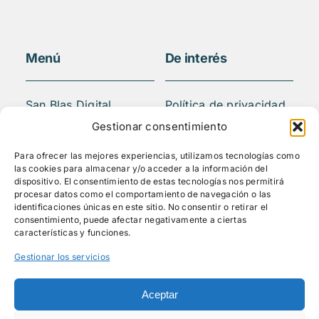
Menú
De interés
San Blas Digital
Política de privacidad
Quiénes somos
Aviso legal
Gestionar consentimiento
¿Qué hacemos?
FAQS
Para ofrecer las mejores experiencias, utilizamos tecnologías como
Actividades
las cookies para almacenar y/o acceder a la información del
Blog
dispositivo. El consentimiento de estas tecnologías nos permitirá
procesar datos como el comportamiento de navegación o las
Mediateca
identificaciones únicas en este sitio. No consentir o retirar el
Contacto
consentimiento, puede afectar negativamente a ciertas
características y funciones.
Gestionar los servicios
Síguenos
Aceptar