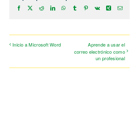
Facebook
X
Reddit
LinkedIn
WhatsApp
Tumblr
Pinterest
Vk
Xing
Correo
electrón
Inicio a Microsoft Word
Aprende a usar el
correo electrónico como
un profesional