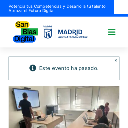
Saltar
Potencia tus Competencias y Desarrolla tu talento.
Abraza el Futuro Digital
al
contenido
Toggle
Naviga
San Blas Digital
×
Este evento ha pasado.
Quiénes somos
¿Qué hacemos?
Actividades