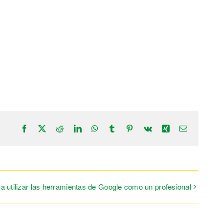
Facebook
X
Reddit
LinkedIn
WhatsApp
Tumblr
Pinterest
Vk
Xing
Correo
electrónic
a utilizar las herramientas de Google como un profesional