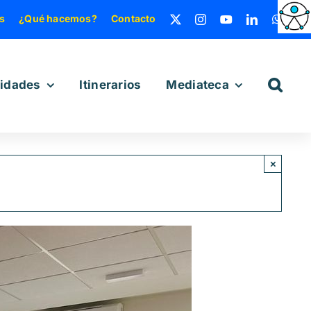
s
¿Qué hacemos?
Contacto
vidades
Itinerarios
Mediateca
×