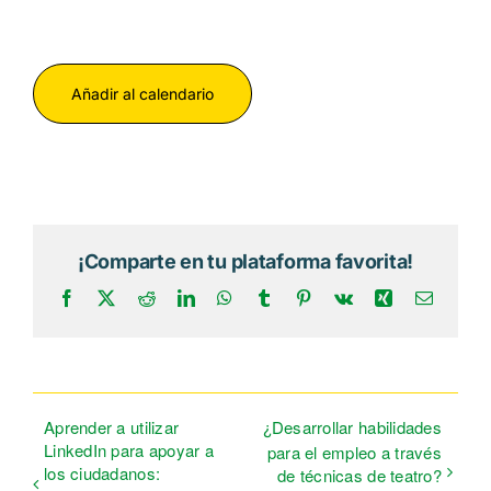
Añadir al calendario
¡Comparte en tu plataforma favorita!
Facebook
X
Reddit
LinkedIn
WhatsApp
Tumblr
Pinterest
Vk
Xing
Correo
electrón
Aprender a utilizar
¿Desarrollar habilidades
LinkedIn para apoyar a
para el empleo a través
los ciudadanos:
de técnicas de teatro?