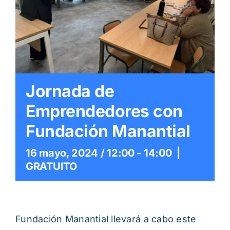
Itinerarios
Mediateca
Contacto
Jornada de
Buscar:
Emprendedores con
Fundación Manantial
16 mayo, 2024 / 12:00
-
14:00
|
GRATUITO
Fundación Manantial llevará a cabo este