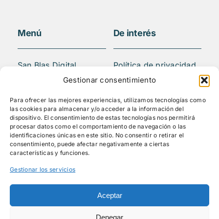
Menú
De interés
San Blas Digital
Política de privacidad
Quiénes somos
Aviso legal
Gestionar consentimiento
¿Qué hacemos?
FAQS
Para ofrecer las mejores experiencias, utilizamos tecnologías como
Actividades
las cookies para almacenar y/o acceder a la información del
Blog
dispositivo. El consentimiento de estas tecnologías nos permitirá
procesar datos como el comportamiento de navegación o las
Mediateca
identificaciones únicas en este sitio. No consentir o retirar el
Contacto
consentimiento, puede afectar negativamente a ciertas
características y funciones.
Gestionar los servicios
Síguenos
Aceptar
Denegar