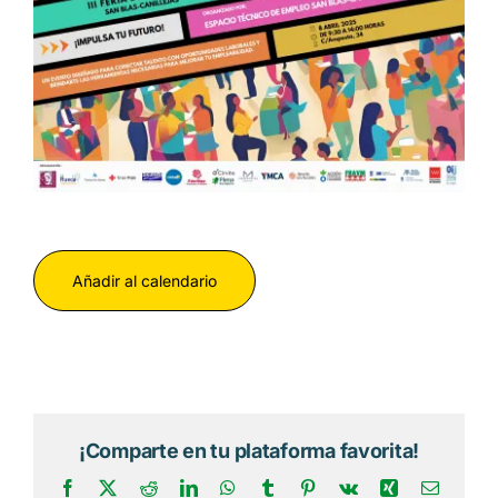
Añadir al calendario
¡Comparte en tu plataforma favorita!
Facebook
X
Reddit
LinkedIn
WhatsApp
Tumblr
Pinterest
Vk
Xing
Correo