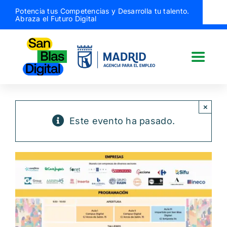
Saltar
Potencia tus Competencias y Desarrolla tu talento.
Abraza el Futuro Digital
al
contenido
Toggle
Naviga
San Blas Digital
×
Este evento ha pasado.
Quiénes somos
¿Qué hacemos?
Actividades