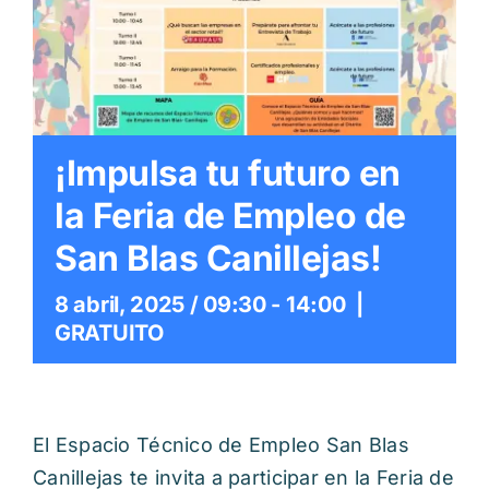
Itinerarios
Mediateca
Contacto
¡Impulsa tu futuro en
la Feria de Empleo de
Buscar:
San Blas Canillejas!
8 abril, 2025 / 09:30
-
14:00
|
GRATUITO
El Espacio Técnico de Empleo San Blas
Canillejas te invita a participar en la Feria de