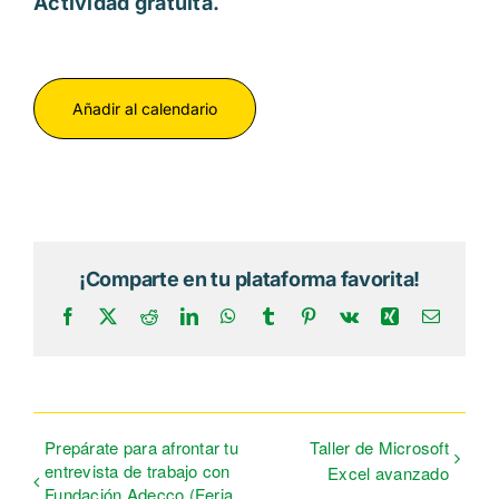
Actividad gratuita.
Añadir al calendario
¡Comparte en tu plataforma favorita!
Facebook
X
Reddit
LinkedIn
WhatsApp
Tumblr
Pinterest
Vk
Xing
Correo
electrón
Prepárate para afrontar tu
Taller de Microsoft
entrevista de trabajo con
Excel avanzado
Fundación Adecco (Feria