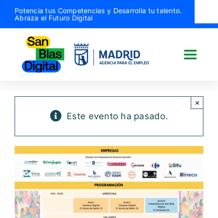
Saltar
Potencia tus Competencias y Desarrolla tu talento.
Abraza el Futuro Digital
al
contenido
Toggle
Naviga
San Blas Digital
×
Este evento ha pasado.
Quiénes somos
¿Qué hacemos?
Actividades