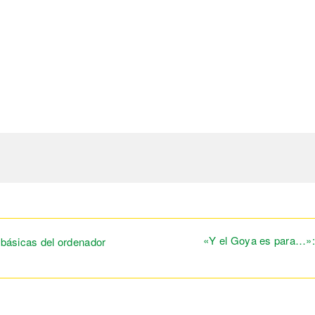
«Y el Goya es para…»: t
 básicas del ordenador