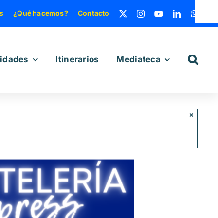
s
¿Qué hacemos?
Contacto
vidades
Itinerarios
Mediateca
×