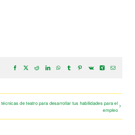
Facebook
X
Reddit
LinkedIn
WhatsApp
Tumblr
Pinterest
Vk
Xing
Correo
electrónic
écnicas de teatro para desarrollar tus habilidades para el
empleo