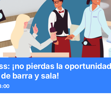
ss: ¡no pierdas la oportunidad
e barra y sala!
8:00