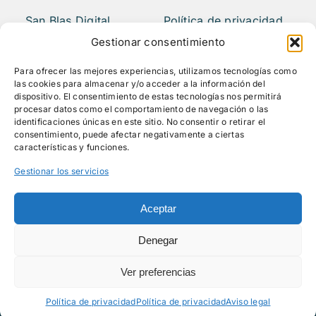
San Blas Digital
Política de privacidad
Quiénes somos
Aviso legal
Gestionar consentimiento
¿Qué hacemos?
FAQS
Para ofrecer las mejores experiencias, utilizamos tecnologías como
Actividades
las cookies para almacenar y/o acceder a la información del
Blog
dispositivo. El consentimiento de estas tecnologías nos permitirá
procesar datos como el comportamiento de navegación o las
Mediateca
identificaciones únicas en este sitio. No consentir o retirar el
Contacto
consentimiento, puede afectar negativamente a ciertas
características y funciones.
Gestionar los servicios
Síguenos
Aceptar
Denegar
Ver preferencias
© Todos los derechos reservados - 2026 |
Ayuntamiento de Madrid
Política de privacidad
Política de privacidad
Aviso legal