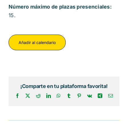
Número máximo de plazas presenciales:
15.
Añadir al calendario
¡Comparte en tu plataforma favorita!
Facebook
X
Reddit
LinkedIn
WhatsApp
Tumblr
Pinterest
Vk
Xing
Correo
electrón