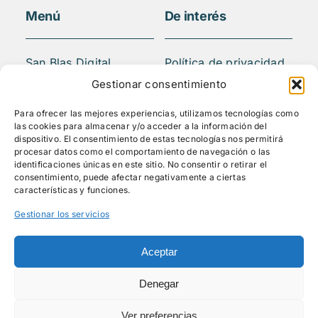
Menú
De interés
San Blas Digital
Política de privacidad
Quiénes somos
Aviso legal
Gestionar consentimiento
¿Qué hacemos?
FAQS
Para ofrecer las mejores experiencias, utilizamos tecnologías como
Actividades
las cookies para almacenar y/o acceder a la información del
Blog
dispositivo. El consentimiento de estas tecnologías nos permitirá
procesar datos como el comportamiento de navegación o las
Mediateca
identificaciones únicas en este sitio. No consentir o retirar el
Contacto
consentimiento, puede afectar negativamente a ciertas
características y funciones.
Gestionar los servicios
Síguenos
Aceptar
Denegar
Ver preferencias