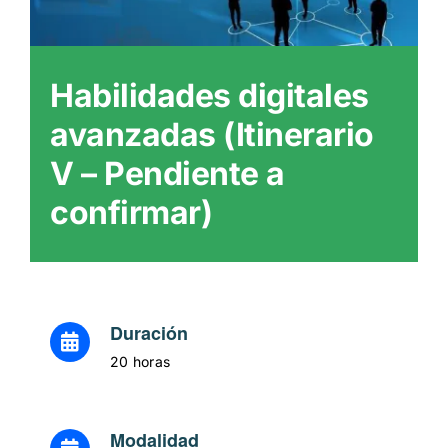
Itinerarios
Mediateca
Habilidades digitales
avanzadas (Itinerario
Contacto
V – Pendiente a
Buscar:
confirmar)
Duración
20 horas
Modalidad