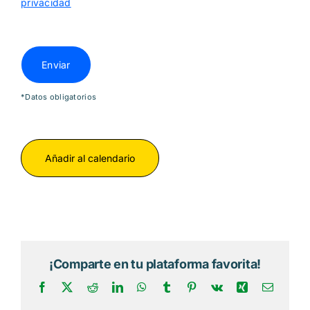
privacidad
*Datos obligatorios
Añadir al calendario
¡Comparte en tu plataforma favorita!
Facebook
X
Reddit
LinkedIn
WhatsApp
Tumblr
Pinterest
Vk
Xing
Correo
electrón