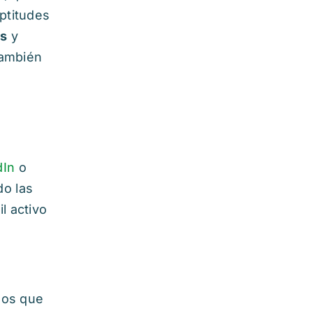
ptitudes
es
y
también
dIn
o
do las
l activo
los que