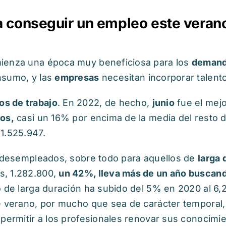
a conseguir un empleo este veran
mienza una época muy beneficiosa para los
demand
onsumo, y las
empresas
necesitan incorporar talento
os de trabajo
. En 2022, de hecho,
junio
fue el mej
tos,
casi un 16% por encima de la media del resto d
 1.525.947.
os desempleados, sobre todo para aquellos de
larga 
s, 1.282.800,
un 42%, lleva más de un año buscan
o de larga duración ha subido del 5% en 2020 al 6
de verano, por mucho que sea de carácter temporal
 permitir a los profesionales renovar sus conocimi