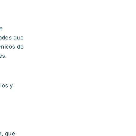
e
dades que
cnicos de
es.
ios y
a, que