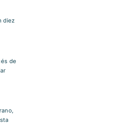
 diez
ués de
iar
rano,
sta