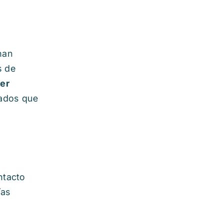
han
s de
ser
eados que
ntacto
ías