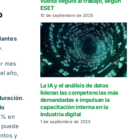
vuelta segura al trabajo, según
ESET
o
10 de septiembre de 2025
antes
.
or mes
el año,
La IA y el análisis de datos
lideran las competencias más
duración
.
demandadas e impulsan la
capacitación interna en la
do
industria digital
,2% en
1 de septiembre de 2025
, puede
entos y