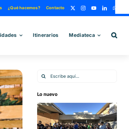
s
¿Qué hacemos?
Contacto
vidades
Itinerarios
Mediateca
Buscar:
Lo nuevo