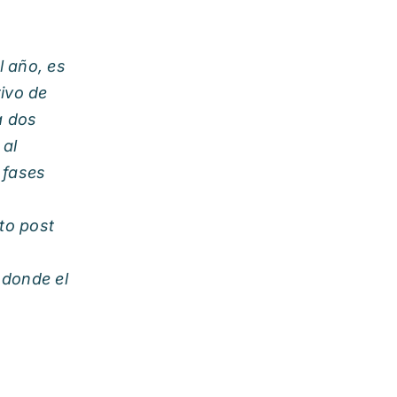
 año, es
ivo de
a dos
 al
 fases
to post
 donde el