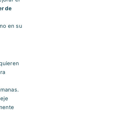
er de
uno en su
 quieren
ara
humanas.
deje
lmente