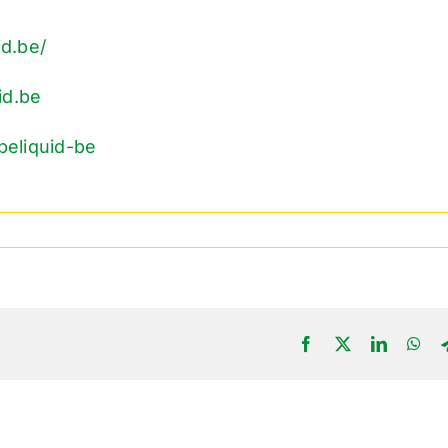
d.be/
id.be
beliquid-be