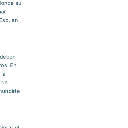
donde su
nar
 Eso, en
 deben
ros. En
 la
o de
hundirte
jorar el