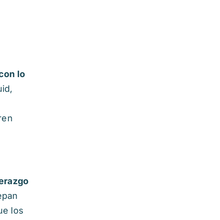
 con lo
id,
ren
derazgo
epan
ue los