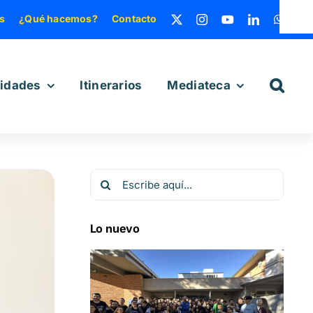
s
¿Qué hacemos?
Contacto
vidades
Itinerarios
Mediateca
Buscar:
Lo nuevo