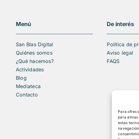
Menú
De interés
San Blas Digital
Política de p
Quiénes somos
Aviso legal
¿Qué hacemos?
FAQS
Actividades
Blog
Mediateca
Contacto
Para ofrece
para almace
estas tecn
navegación o
consentimie