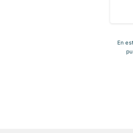
En es
pu