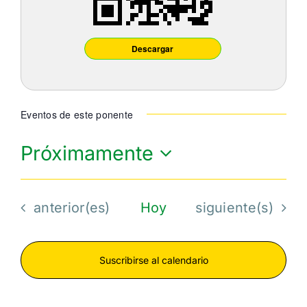
Descargar
Eventos de este ponente
Próximamente
Seleccionar
fecha.
Eventos
Eventos
anterior(es)
Hoy
siguiente(s)
Suscribirse al calendario