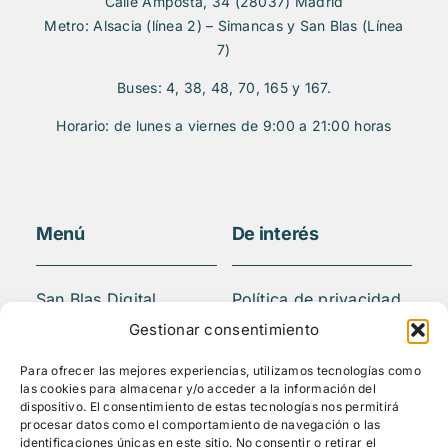
Calle Amposta, 34 (28037) Madrid
Metro: Alsacia (línea 2) – Simancas y San Blas (Línea
7)
Buses: 4, 38, 48, 70, 165 y 167.
Horario: de lunes a viernes de 9:00 a 21:00 horas
Menú
De interés
San Blas Digital
Política de privacidad
Quiénes somos
Aviso legal
Gestionar consentimiento
¿Qué hacemos?
FAQS
Para ofrecer las mejores experiencias, utilizamos tecnologías como
Actividades
las cookies para almacenar y/o acceder a la información del
Blog
dispositivo. El consentimiento de estas tecnologías nos permitirá
procesar datos como el comportamiento de navegación o las
Mediateca
identificaciones únicas en este sitio. No consentir o retirar el