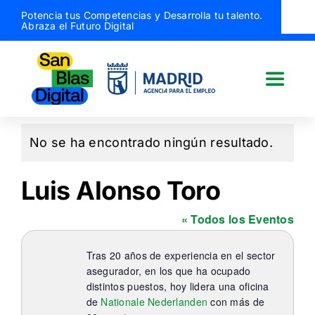
Saltar
Potencia tus Competencias y Desarrolla tu talento.
Abraza el Futuro Digital
al
contenido
Toggle
Naviga
San Blas Digital
No se ha encontrado ningún resultado.
Aviso
Quiénes somos
Luis Alonso Toro
« Todos los Eventos
¿Qué hacemos?
Tras 20 años de experiencia en el sector
Actividades
asegurador, en los que ha ocupado
distintos puestos, hoy lidera una oficina
de
Nationale Nederlanden
con más de