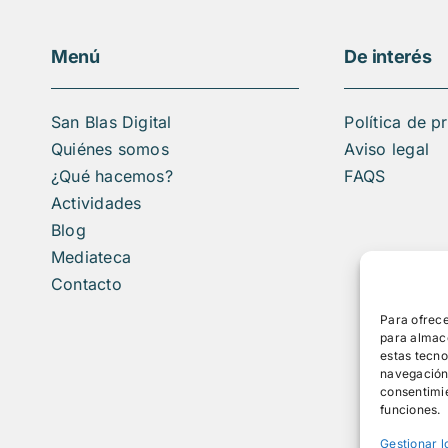
Menú
De interés
San Blas Digital
Política de p
Quiénes somos
Aviso legal
¿Qué hacemos?
FAQS
Actividades
Blog
Mediateca
Contacto
Para ofrece
para almace
estas tecn
navegación o
consentimie
funciones.
Gestionar l