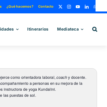
s
¿Qué hacemos?
Contacto
vidades
Itinerarios
Mediateca
ejerce como orientadora laboral,
coach
y docente.
l acompañamiento a personas en su mejora de la
s instructora de yoga Kundalini.
e las puestas de sol.