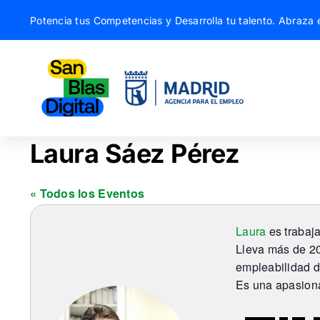
Saltar
Potencia tus Competencias y Desarrolla tu talento. Abraza e
al
contenido
Laura Sáez Pérez
« Todos los Eventos
Laura
es trabaja
Lleva más de 20
empleabilidad d
Es una apasiona