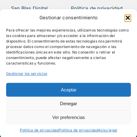
San Blas Digital
Política de privacidad
Quiénes somos
Aviso legal
Gestionar consentimiento
¿Qué hacemos?
FAQS
Para ofrecer las mejores experiencias, utilizamos tecnologías como
Actividades
las cookies para almacenar y/o acceder a la información del
Blog
dispositivo. El consentimiento de estas tecnologías nos permitirá
procesar datos como el comportamiento de navegación o las
Mediateca
identificaciones únicas en este sitio. No consentir o retirar el
Contacto
consentimiento, puede afectar negativamente a ciertas
características y funciones.
Gestionar los servicios
Síguenos
Aceptar
Denegar
Ver preferencias
© Todos los derechos reservados - 2026 |
Ayuntamiento de Madrid
Política de privacidad
Política de privacidad
Aviso legal