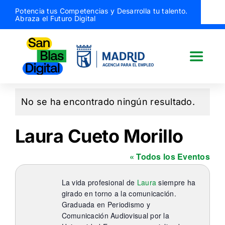
Saltar
Potencia tus Competencias y Desarrolla tu talento.
Abraza el Futuro Digital
al
contenido
Toggle
Naviga
San Blas Digital
No se ha encontrado ningún resultado.
Aviso
Quiénes somos
Laura Cueto Morillo
« Todos los Eventos
¿Qué hacemos?
La vida profesional de
Laura
siempre ha
Actividades
girado en torno a la comunicación.
Graduada en Periodismo y
Comunicación Audiovisual por la