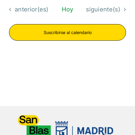
fecha.
Eventos
Eventos
anterior(es)
Hoy
siguiente(s)
Suscribirse al calendario