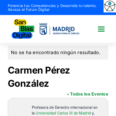
Saltar
Potencia tus Competencias y Desarrolla tu talento.
Abraza el Futuro Digital
al
contenido
Toggle
Naviga
San Blas Digital
No se ha encontrado ningún resultado.
Aviso
Quiénes somos
Carmen Pérez
González
¿Qué hacemos?
« Todos los Eventos
Actividades
Profesora de Derecho internacional en
la
Universidad Carlos III de Madrid
y,