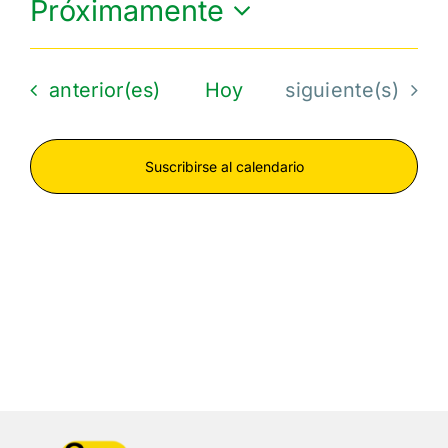
Próximamente
Seleccionar
fecha.
Eventos
Eventos
anterior(es)
Hoy
siguiente(s)
Suscribirse al calendario