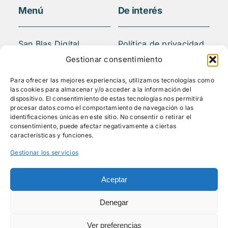
Menú
De interés
San Blas Digital
Política de privacidad
Quiénes somos
Aviso legal
Gestionar consentimiento
¿Qué hacemos?
FAQS
Para ofrecer las mejores experiencias, utilizamos tecnologías como
Actividades
las cookies para almacenar y/o acceder a la información del
Blog
dispositivo. El consentimiento de estas tecnologías nos permitirá
procesar datos como el comportamiento de navegación o las
Mediateca
identificaciones únicas en este sitio. No consentir o retirar el
Contacto
consentimiento, puede afectar negativamente a ciertas
características y funciones.
Gestionar los servicios
Síguenos
Aceptar
Denegar
Ver preferencias