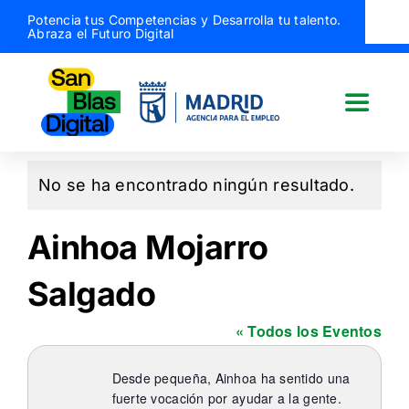
Saltar
Potencia tus Competencias y Desarrolla tu talento.
Abraza el Futuro Digital
al
contenido
Toggle
Naviga
San Blas Digital
No se ha encontrado ningún resultado.
Aviso
Quiénes somos
Ainhoa Mojarro
Salgado
¿Qué hacemos?
« Todos los Eventos
Actividades
Desde pequeña, Ainhoa ha sentido una
fuerte vocación por ayudar a la gente.