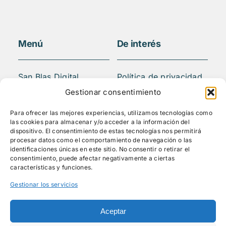
Menú
De interés
San Blas Digital
Política de privacidad
Quiénes somos
Aviso legal
Gestionar consentimiento
¿Qué hacemos?
FAQS
Para ofrecer las mejores experiencias, utilizamos tecnologías como
Actividades
las cookies para almacenar y/o acceder a la información del
Blog
dispositivo. El consentimiento de estas tecnologías nos permitirá
procesar datos como el comportamiento de navegación o las
Mediateca
identificaciones únicas en este sitio. No consentir o retirar el
Contacto
consentimiento, puede afectar negativamente a ciertas
características y funciones.
Gestionar los servicios
Síguenos
Aceptar