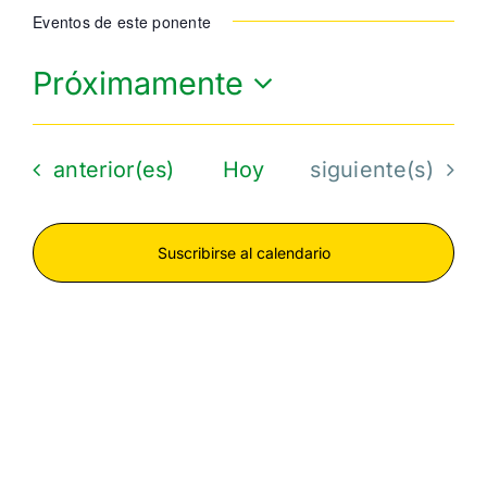
Eventos de este ponente
Próximamente
Seleccionar
fecha.
Eventos
Eventos
anterior(es)
Hoy
siguiente(s)
Suscribirse al calendario