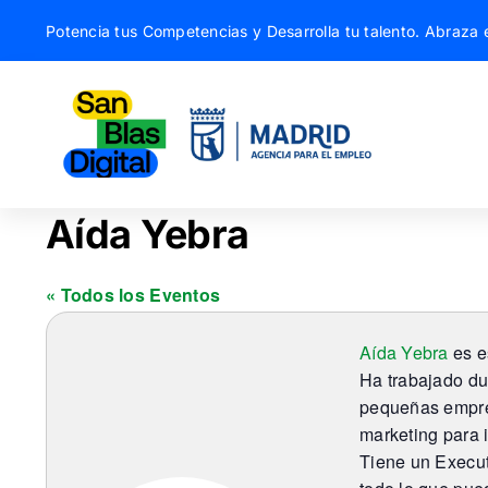
Saltar
Potencia tus Competencias y Desarrolla tu talento. Abraza e
al
contenido
Aída Yebra
« Todos los Eventos
Aída Yebra
es e
Ha trabajado du
pequeñas empres
marketing para 
Tiene un Execut