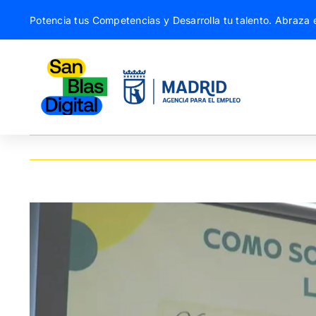
Saltar
Potencia tus Competencias y Desarrolla tu talento. Abraza e
al
contenido
Ver
imagen
más
grande