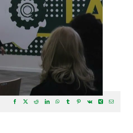
Facebook
X
Reddit
LinkedIn
WhatsApp
Tumblr
Pinterest
Vk
Xing
Correo
electrónic