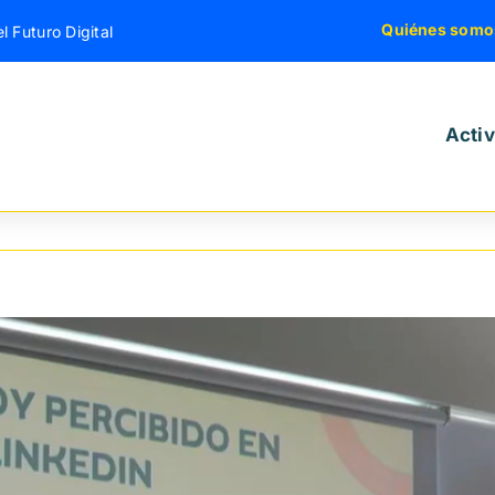
Quiénes somo
l Futuro Digital
Acti