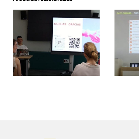
80 Mundos digitales y
Feria
mesa redonda sobre arte
3D e inteligencia artificial