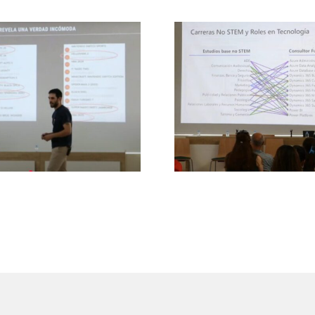
Adéntrate en el mu
 lúdica de juventud y
la IA con Microso
de videojuegos
comienza tu camino
una mejor empleabi