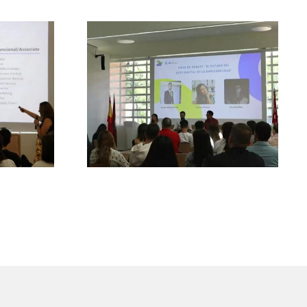
ndo de
ft y
Del arte digital al empleo:
 hacia
Creatividad con futuro
lidad