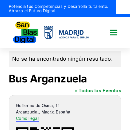
Saltar
Potencia tus Competencias y Desarrolla tu talento.
Abraza el Futuro Digital
al
contenido
Toggle
Naviga
San Blas Digital
No se ha encontrado ningún resultado.
Aviso
Quiénes somos
Bus Arganzuela
« Todos los Eventos
¿Qué hacemos?
Dirección
Guillermo de Osma, 11
Actividades
Arganzuela.
,
Madrid
España
Cómo llegar