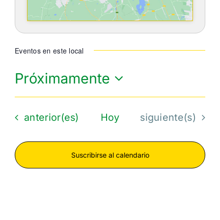
Eventos en este local
Próximamente
Seleccionar
fecha.
Eventos
Eventos
anterior(es)
Hoy
siguiente(s)
Suscribirse al calendario