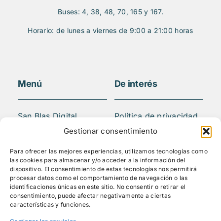
Buses: 4, 38, 48, 70, 165 y 167.
Horario: de lunes a viernes de 9:00 a 21:00 horas
Menú
De interés
San Blas Digital
Política de privacidad
Quiénes somos
Aviso legal
Gestionar consentimiento
¿Qué hacemos?
FAQS
Para ofrecer las mejores experiencias, utilizamos tecnologías como
Actividades
las cookies para almacenar y/o acceder a la información del
Blog
dispositivo. El consentimiento de estas tecnologías nos permitirá
procesar datos como el comportamiento de navegación o las
Mediateca
identificaciones únicas en este sitio. No consentir o retirar el
Contacto
consentimiento, puede afectar negativamente a ciertas
características y funciones.