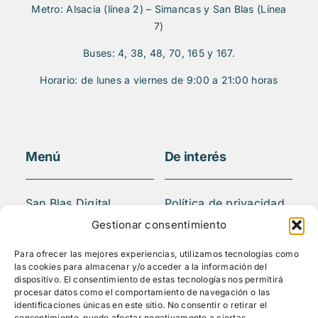
Metro: Alsacia (línea 2) – Simancas y San Blas (Línea
7)
Buses: 4, 38, 48, 70, 165 y 167.
Horario: de lunes a viernes de 9:00 a 21:00 horas
Menú
De interés
San Blas Digital
Política de privacidad
Quiénes somos
Aviso legal
Gestionar consentimiento
¿Qué hacemos?
FAQS
Para ofrecer las mejores experiencias, utilizamos tecnologías como
Actividades
las cookies para almacenar y/o acceder a la información del
Blog
dispositivo. El consentimiento de estas tecnologías nos permitirá
procesar datos como el comportamiento de navegación o las
Mediateca
identificaciones únicas en este sitio. No consentir o retirar el
Contacto
consentimiento, puede afectar negativamente a ciertas