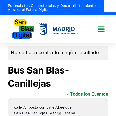
Saltar
Potencia tus Competencias y Desarrolla tu talento.
Abraza el Futuro Digital
al
contenido
Toggle
Naviga
San Blas Digital
No se ha encontrado ningún resultado.
Aviso
Quiénes somos
Bus San Blas-
Canillejas
¿Qué hacemos?
« Todos los Eventos
Actividades
Dirección
calle Amposta con calle Alberique
San Blas-Canillejas
,
Madrid
España