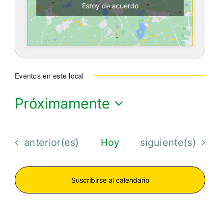
Estoy de acuerdo
Eventos en este local
Próximamente
Seleccionar
fecha.
Eventos
Eventos
anterior(es)
Hoy
siguiente(s)
Suscribirse al calendario