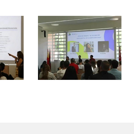
ndo de
ft y
Del arte digital al empleo:
 hacia
Creatividad con futuro
lidad