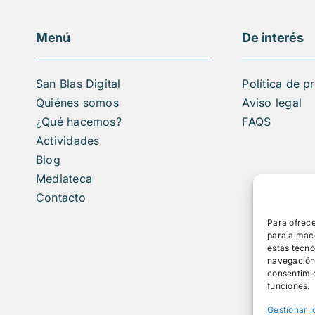
Menú
De interés
San Blas Digital
Política de p
Quiénes somos
Aviso legal
¿Qué hacemos?
FAQS
Actividades
Blog
Mediateca
Contacto
Para ofrece
para almace
estas tecn
navegación o
consentimie
funciones.
Gestionar l