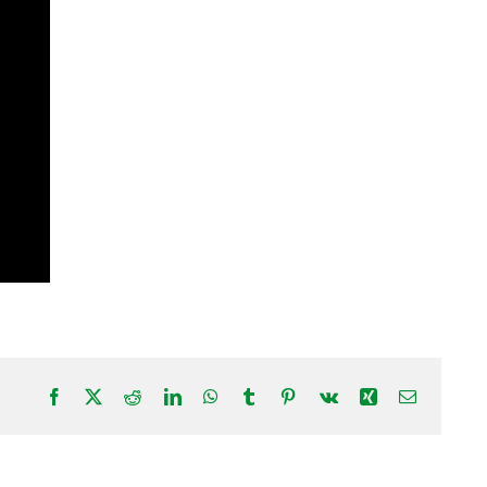
Facebook
X
Reddit
LinkedIn
WhatsApp
Tumblr
Pinterest
Vk
Xing
Correo
electrónic