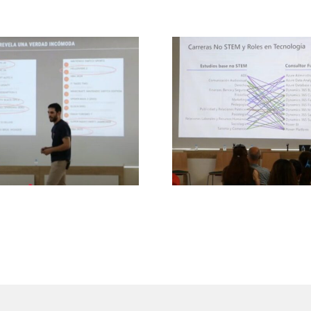
Adéntrate en el mu
 lúdica de juventud y
la IA con Microso
de videojuegos
comienza tu camino
una mejor empleabi