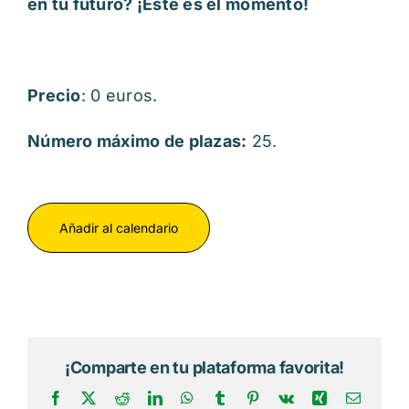
en tu futuro? ¡Este es el momento!
Precio
: 0 euros.
Número máximo de plazas:
25.
Añadir al calendario
¡Comparte en tu plataforma favorita!
Facebook
X
Reddit
LinkedIn
WhatsApp
Tumblr
Pinterest
Vk
Xing
Correo