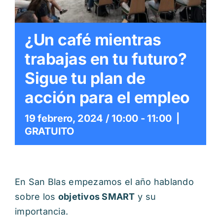
Itinerarios
Mediateca
¿Un café mientras
trabajas en tu futuro?
Contacto
Sigue tu plan de
acción para el empleo
Buscar:
19 febrero, 2024 / 10:00
-
11:00
|
GRATUITO
En San Blas empezamos el año hablando
sobre los
objetivos SMART
y su
importancia.