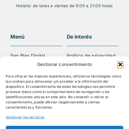
Horario: de lunes a viernes de 9:00 a 21:00 horas
Menú
De interés
San Blas Digital
Política de privacidad
Quiénes somos
Aviso legal
Gestionar consentimiento
¿Qué hacemos?
FAQS
Para ofrecer las mejores experiencias, utilizamos tecnologías como
Actividades
las cookies para almacenar y/o acceder a la información del
Blog
dispositivo. El consentimiento de estas tecnologías nos permitirá
procesar datos como el comportamiento de navegación o las
Mediateca
identificaciones únicas en este sitio. No consentir o retirar el
Contacto
consentimiento, puede afectar negativamente a ciertas
características y funciones.
Gestionar los servicios
Síguenos