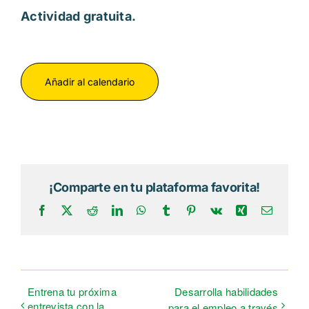
Actividad gratuita.
Añadir al calendario
¡Comparte en tu plataforma favorita!
Facebook
X
Reddit
LinkedIn
WhatsApp
Tumblr
Pinterest
Vk
Xing
Correo
electrón
Entrena tu próxima
Desarrolla habilidades
entrevista con la
para el empleo a través