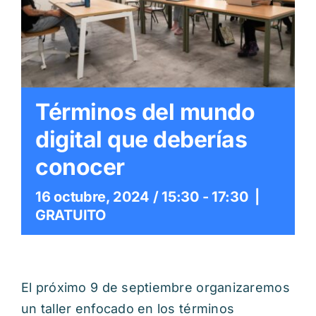
Itinerarios
Mediateca
Contacto
Términos del mundo
digital que deberías
Buscar:
conocer
16 octubre, 2024 / 15:30
-
17:30
|
GRATUITO
El próximo 9 de septiembre organizaremos
un taller enfocado en los términos