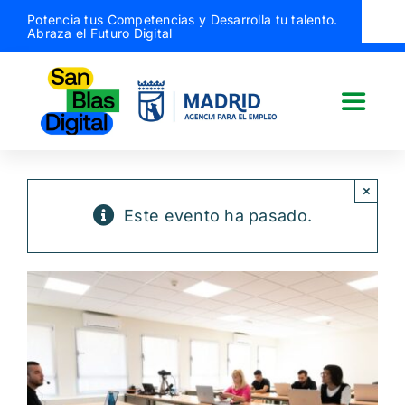
Saltar
Potencia tus Competencias y Desarrolla tu talento.
Abraza el Futuro Digital
al
contenido
Toggle
Naviga
San Blas Digital
×
Este evento ha pasado.
Quiénes somos
¿Qué hacemos?
Actividades