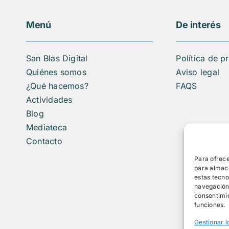
Menú
De interés
San Blas Digital
Política de p
Quiénes somos
Aviso legal
¿Qué hacemos?
FAQS
Actividades
Blog
Mediateca
Contacto
Para ofrece
para almace
estas tecn
navegación o
consentimie
funciones.
Gestionar l