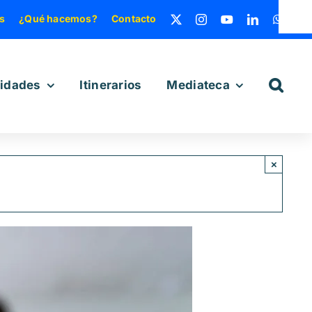
s
¿Qué hacemos?
Contacto
vidades
Itinerarios
Mediateca
×