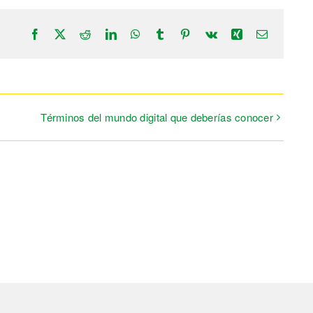
Facebook
X
Reddit
LinkedIn
WhatsApp
Tumblr
Pinterest
Vk
Xing
Correo
electrónic
Términos del mundo digital que deberías conocer