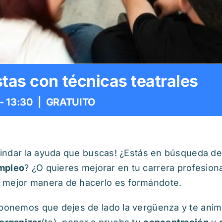
stas con técnicas teatrales
-
13:30
|
GRATUITO
 brindar la ayuda que buscas! ¿Estás en búsqueda d
mpleo
? ¿O quieres mejorar en tu carrera profesion
 mejor manera de hacerlo es formándote.
roponemos que dejes de lado la vergüenza y te ani