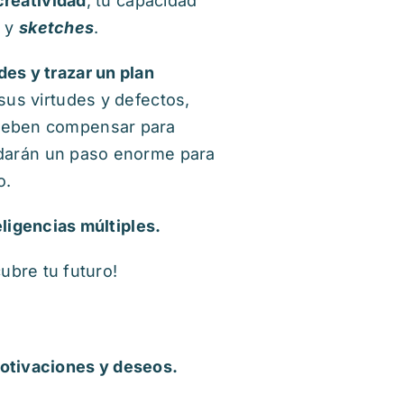
creatividad
, tu capacidad
s y
sketches
.
des y trazar un plan
 sus virtudes y defectos,
 deben compensar para
darán un paso enorme para
o.
eligencias múltiples.
cubre tu futuro!
otivaciones y deseos.