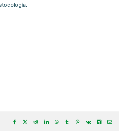
etodología.
Facebook
X
Reddit
LinkedIn
WhatsApp
Tumblr
Pinterest
Vk
Xing
Correo
electrónic