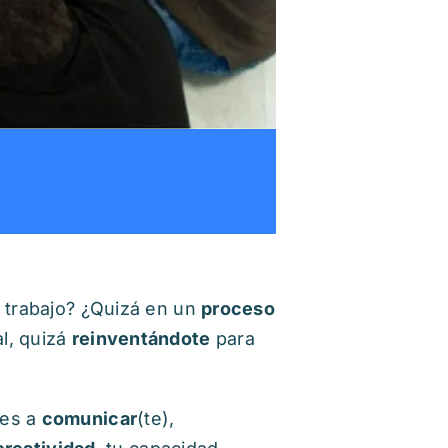
e trabajo? ¿Quizá en un
proceso
al, quizá
reinventándote
para
mes a
comunicar
(te),