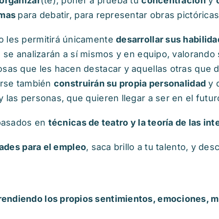
 organizar
(te), poner a prueba tu
concentración
y
emas
para debatir, para representar obras pictórica
o les permitirá únicamente
desarrollar sus habilida
la se analizarán a sí mismos y en equipo, valorando
cosas que les hacen destacar y aquellas otras que
zarse también
construirán su propia personalidad
y 
 las personas, que quieren llegar a ser en el futur
s basados en
técnicas de teatro y la teoría de las int
dades para el empleo
, saca brillo a tu talento, y des
endiendo los propios sentimientos, emociones, m