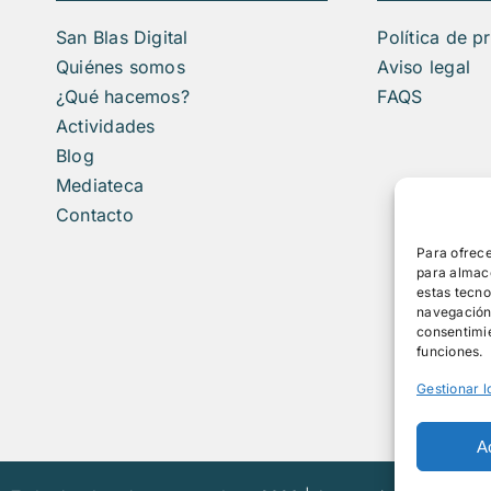
San Blas Digital
Política de p
Quiénes somos
Aviso legal
¿Qué hacemos?
FAQS
Actividades
Blog
Mediateca
Contacto
Para ofrece
para almace
estas tecn
navegación o
consentimie
funciones.
Gestionar l
A