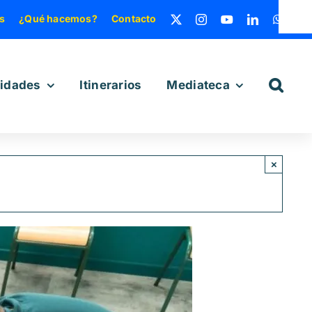
s
¿Qué hacemos?
Contacto
vidades
Itinerarios
Mediateca
×