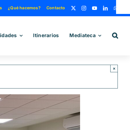
s
¿Qué hacemos?
Contacto
vidades
Itinerarios
Mediateca
×