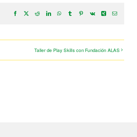
Facebook
X
Reddit
LinkedIn
WhatsApp
Tumblr
Pinterest
Vk
Xing
Correo
electrónic
Taller de Play Skills con Fundación ALAS