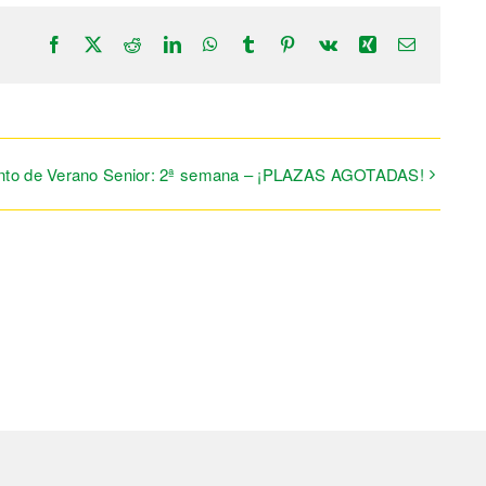
Facebook
X
Reddit
LinkedIn
WhatsApp
Tumblr
Pinterest
Vk
Xing
Correo
electrónic
o de Verano Senior: 2ª semana – ¡PLAZAS AGOTADAS!