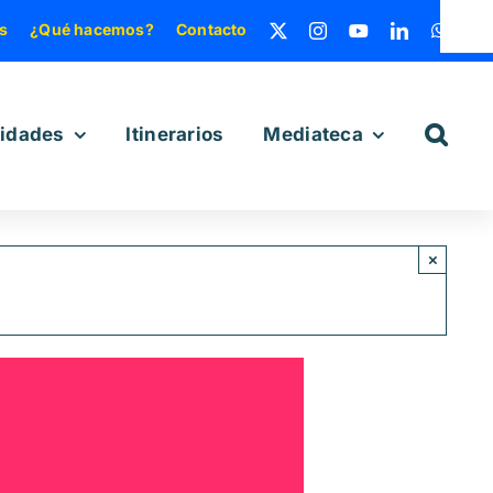
s
¿Qué hacemos?
Contacto
vidades
Itinerarios
Mediateca
×