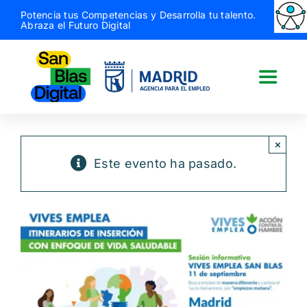
Saltar
Potencia tus Competencias y Desarrolla tu talento.
Abraza el Futuro Digital
al
contenido
Toggle
Naviga
San Blas Digital
×
Este evento ha pasado.
Quiénes somos
¿Qué hacemos?
Actividades