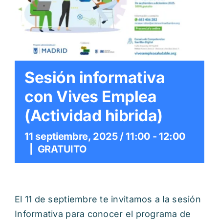
Itinerarios
Mediateca
Contacto
Sesión informativa
con Vives Emplea
Buscar:
(Actividad hibrida)
11 septiembre, 2025 / 11:00
-
12:00
|
GRATUITO
El 11 de septiembre te invitamos a la sesión
Informativa para conocer el programa de