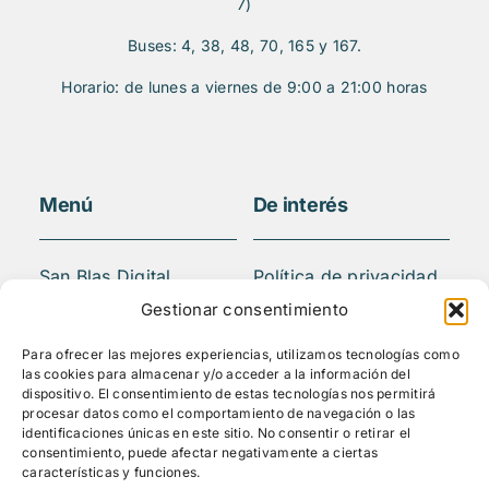
7)
Buses: 4, 38, 48, 70, 165 y 167.
Horario: de lunes a viernes de 9:00 a 21:00 horas
Menú
De interés
San Blas Digital
Política de privacidad
Quiénes somos
Aviso legal
Gestionar consentimiento
¿Qué hacemos?
FAQS
Para ofrecer las mejores experiencias, utilizamos tecnologías como
Actividades
las cookies para almacenar y/o acceder a la información del
Blog
dispositivo. El consentimiento de estas tecnologías nos permitirá
procesar datos como el comportamiento de navegación o las
Mediateca
identificaciones únicas en este sitio. No consentir o retirar el
Contacto
consentimiento, puede afectar negativamente a ciertas
características y funciones.