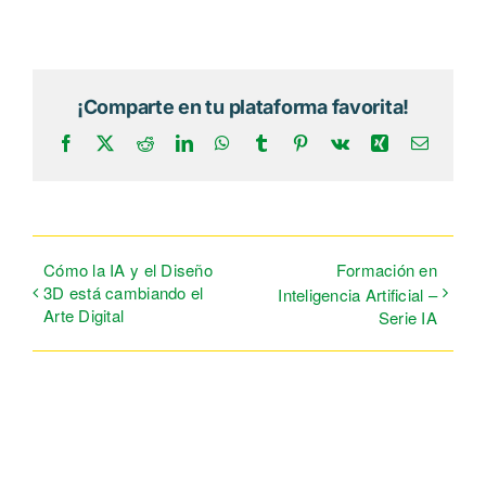
¡Comparte en tu plataforma favorita!
Facebook
X
Reddit
LinkedIn
WhatsApp
Tumblr
Pinterest
Vk
Xing
Correo
electrón
Cómo la IA y el Diseño
Formación en
3D está cambiando el
Inteligencia Artificial –
Arte Digital
Serie IA