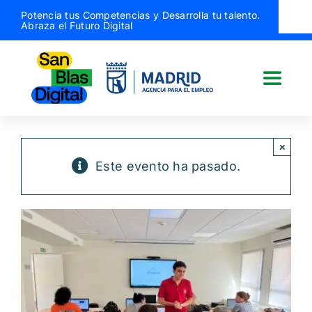
Saltar
Potencia tus Competencias y Desarrolla tu talento.
Abraza el Futuro Digital
al
contenido
Toggle
Naviga
San Blas Digital
×
Este evento ha pasado.
Quiénes somos
¿Qué hacemos?
Actividades