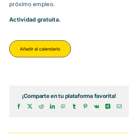
próximo empleo.
Actividad gratuita.
Añadir al calendario
¡Comparte en tu plataforma favorita!
Facebook
X
Reddit
LinkedIn
WhatsApp
Tumblr
Pinterest
Vk
Xing
Correo
electrón