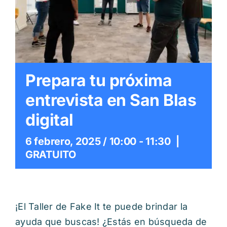
Itinerarios
Mediateca
Contacto
Prepara tu próxima
entrevista en San Blas
Buscar:
digital
6 febrero, 2025 / 10:00
-
11:30
|
GRATUITO
¡El Taller de Fake It te puede brindar la
ayuda que buscas! ¿Estás en búsqueda de