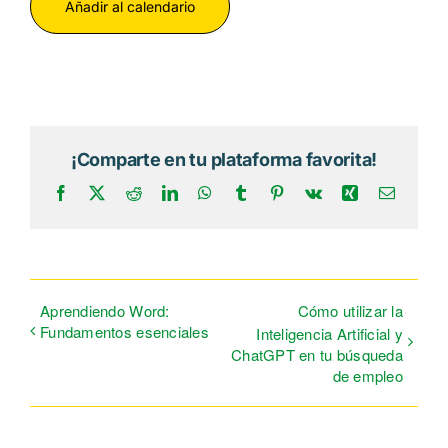
Añadir al calendario
¡Comparte en tu plataforma favorita!
Facebook
X
Reddit
LinkedIn
WhatsApp
Tumblr
Pinterest
Vk
Xing
Correo
electrón
Aprendiendo Word:
Cómo utilizar la
Fundamentos esenciales
Inteligencia Artificial y
ChatGPT en tu búsqueda
de empleo