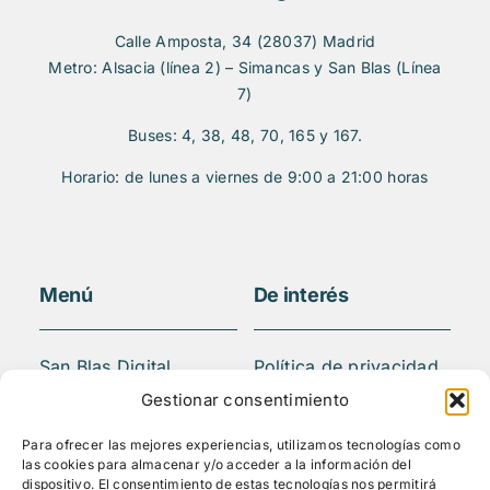
Calle Amposta, 34 (28037) Madrid
Metro: Alsacia (línea 2) – Simancas y San Blas (Línea
7)
Buses: 4, 38, 48, 70, 165 y 167.
Horario: de lunes a viernes de 9:00 a 21:00 horas
Menú
De interés
San Blas Digital
Política de privacidad
Quiénes somos
Aviso legal
Gestionar consentimiento
¿Qué hacemos?
FAQS
Para ofrecer las mejores experiencias, utilizamos tecnologías como
Actividades
las cookies para almacenar y/o acceder a la información del
Blog
dispositivo. El consentimiento de estas tecnologías nos permitirá