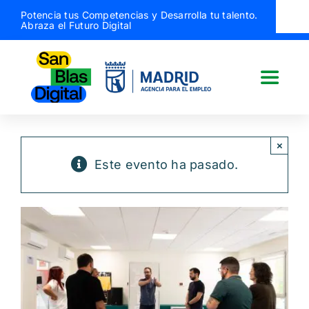
Saltar
Potencia tus Competencias y Desarrolla tu talento.
Abraza el Futuro Digital
al
contenido
Toggle
Naviga
San Blas Digital
×
Este evento ha pasado.
Quiénes somos
¿Qué hacemos?
Actividades