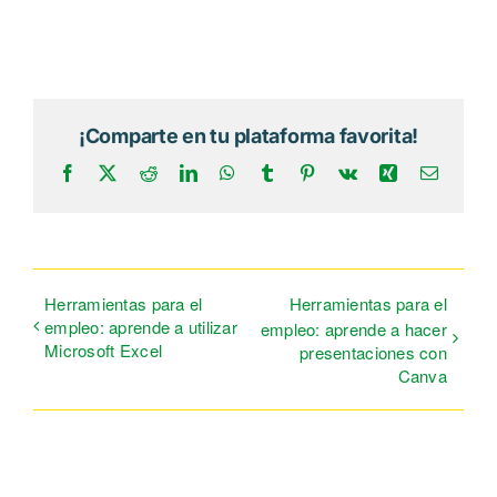
¡Comparte en tu plataforma favorita!
Facebook
X
Reddit
LinkedIn
WhatsApp
Tumblr
Pinterest
Vk
Xing
Correo
electrón
Herramientas para el
Herramientas para el
empleo: aprende a utilizar
empleo: aprende a hacer
Microsoft Excel
presentaciones con
Canva