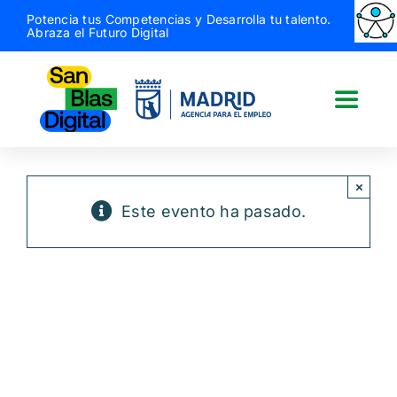
Saltar
Potencia tus Competencias y Desarrolla tu talento.
Abraza el Futuro Digital
al
contenido
Toggle
Naviga
San Blas Digital
×
Este evento ha pasado.
Quiénes somos
¿Qué hacemos?
Actividades