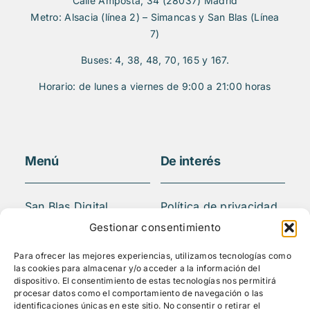
Calle Amposta, 34 (28037) Madrid
Metro: Alsacia (línea 2) – Simancas y San Blas (Línea
7)
Buses: 4, 38, 48, 70, 165 y 167.
Horario: de lunes a viernes de 9:00 a 21:00 horas
Menú
De interés
San Blas Digital
Política de privacidad
Quiénes somos
Aviso legal
Gestionar consentimiento
¿Qué hacemos?
FAQS
Para ofrecer las mejores experiencias, utilizamos tecnologías como
Actividades
las cookies para almacenar y/o acceder a la información del
Blog
dispositivo. El consentimiento de estas tecnologías nos permitirá
procesar datos como el comportamiento de navegación o las
Mediateca
identificaciones únicas en este sitio. No consentir o retirar el