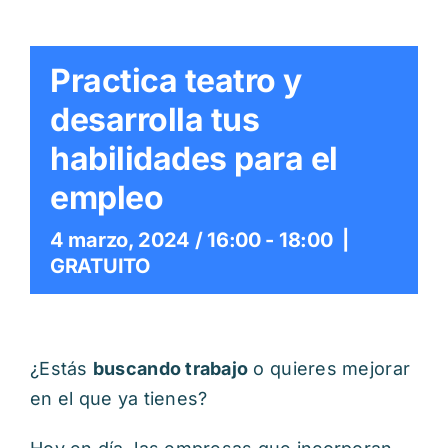
Itinerarios
Mediateca
Practica teatro y
desarrolla tus
Contacto
habilidades para el
empleo
Buscar:
4 marzo, 2024 / 16:00
-
18:00
|
GRATUITO
¿Estás
buscando trabajo
o quieres mejorar
en el que ya tienes?