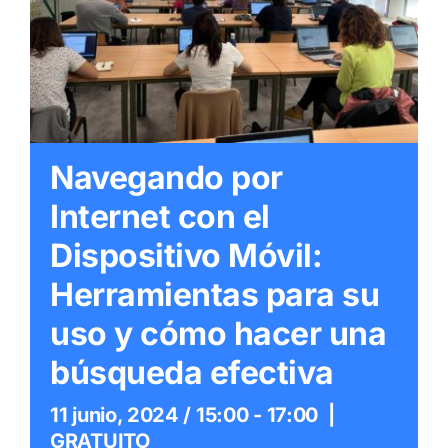
Itinerarios
Mediateca
Contacto
Navegando por
Buscar:
Internet con el
Dispositivo Móvil:
Herramientas para su
uso y cómo hacer una
búsqueda efectiva
11 junio, 2024 / 15:00
-
17:00
|
GRATUITO