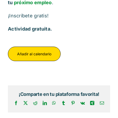
tu
próximo empleo
.
¡Inscríbete gratis!
Actividad gratuita.
Añadir al calendario
¡Comparte en tu plataforma favorita!
Facebook
X
Reddit
LinkedIn
WhatsApp
Tumblr
Pinterest
Vk
Xing
Correo
electrón