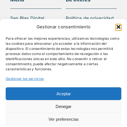
San Blas Digital
Política de privacidad
Quiénes somos
Aviso legal
Gestionar consentimiento
¿Qué hacemos?
FAQS
Para ofrecer las mejores experiencias, utilizamos tecnologías como
Actividades
las cookies para almacenar y/o acceder a la información del
Blog
dispositivo. El consentimiento de estas tecnologías nos permitirá
procesar datos como el comportamiento de navegación o las
Mediateca
identificaciones únicas en este sitio. No consentir o retirar el
Contacto
consentimiento, puede afectar negativamente a ciertas
características y funciones.
Gestionar los servicios
Síguenos
Aceptar
Denegar
Ver preferencias
© Todos los derechos reservados - 2026 |