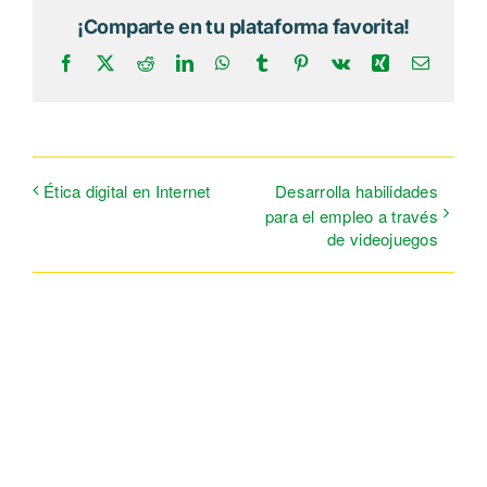
¡Comparte en tu plataforma favorita!
Facebook
X
Reddit
LinkedIn
WhatsApp
Tumblr
Pinterest
Vk
Xing
Correo
electrón
Ética digital en Internet
Desarrolla habilidades
para el empleo a través
de videojuegos