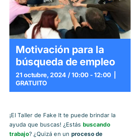
Itinerarios
Mediateca
Contacto
Motivación para la
búsqueda de empleo
Buscar:
21 octubre, 2024 / 10:00
-
12:00
|
GRATUITO
¡El Taller de Fake It te puede brindar la
ayuda que buscas! ¿Estás
buscando
trabajo
? ¿Quizá en un
proceso de