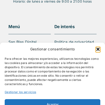
Horario: de lunes a viernes de 9:00 a 21:00 horas
Menú
De interés
San Blas Digital
Política de privacidad
Quiénes somos
Aviso legal
Gestionar consentimiento
¿Qué hacemos?
FAQS
Para ofrecer las mejores experiencias, utilizamos tecnologías como
Actividades
las cookies para almacenar y/o acceder a la información del
Blog
dispositivo. El consentimiento de estas tecnologías nos permitirá
procesar datos como el comportamiento de navegación o las
Mediateca
identificaciones únicas en este sitio. No consentir o retirar el
Contacto
consentimiento, puede afectar negativamente a ciertas
características y funciones.
Gestionar los servicios
Síguenos
Aceptar