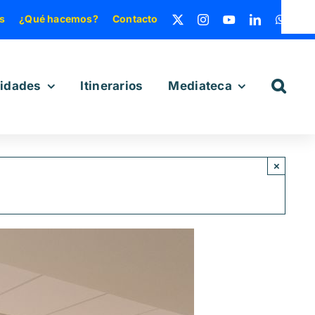
s
¿Qué hacemos?
Contacto
vidades
Itinerarios
Mediateca
×