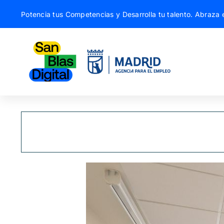
Saltar
Potencia tus Competencias y Desarrolla tu talento. Abraza e
al
contenido