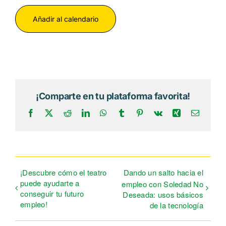
Añadir al calendario
¡Comparte en tu plataforma favorita!
Facebook
X
Reddit
LinkedIn
WhatsApp
Tumblr
Pinterest
Vk
Xing
Correo
electrón
¡Descubre cómo el teatro
Dando un salto hacia el
puede ayudarte a
empleo con Soledad No
conseguir tu futuro
Deseada: usos básicos
empleo!
de la tecnología