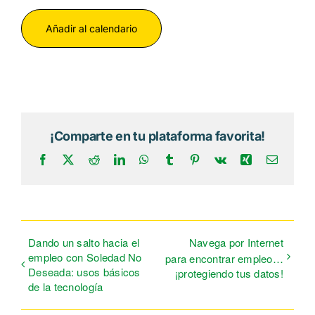
Añadir al calendario
¡Comparte en tu plataforma favorita!
Facebook
X
Reddit
LinkedIn
WhatsApp
Tumblr
Pinterest
Vk
Xing
Correo
electrón
Dando un salto hacia el
Navega por Internet
empleo con Soledad No
para encontrar empleo…
Deseada: usos básicos
¡protegiendo tus datos!
de la tecnología