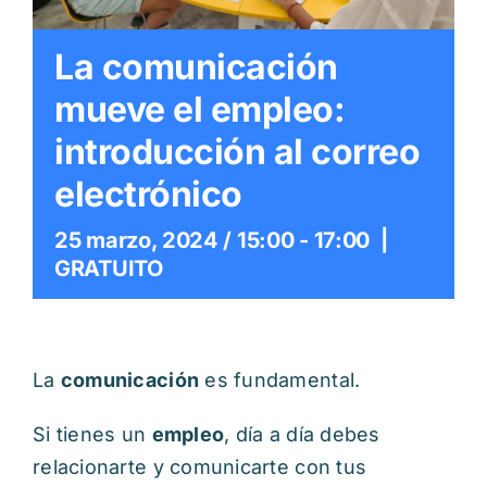
Itinerarios
La comunicación
Mediateca
mueve el empleo:
introducción al correo
Contacto
electrónico
Buscar:
25 marzo, 2024 / 15:00
-
17:00
|
GRATUITO
La
comunicación
es fundamental.
Si tienes un
empleo
, día a día debes
relacionarte y comunicarte con tus