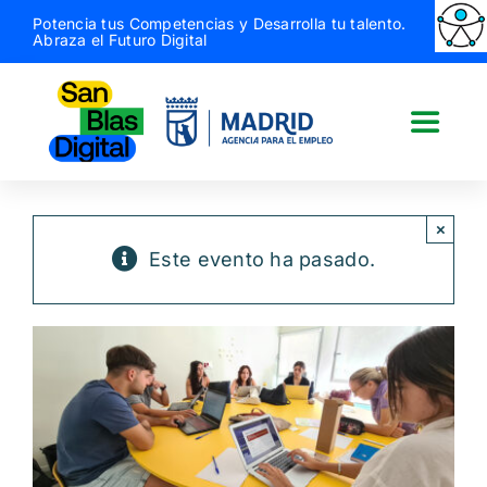
Saltar
Potencia tus Competencias y Desarrolla tu talento.
Abraza el Futuro Digital
al
contenido
Toggle
Naviga
San Blas Digital
×
Este evento ha pasado.
Quiénes somos
¿Qué hacemos?
Actividades