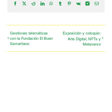
Facebook
X
Reddit
LinkedIn
WhatsApp
Tumblr
Pinterest
Vk
Xing
Correo
electrón
Gestiones telemáticas
Exposición y coloquio:
con la Fundación El Buen
Arte Digital, NFTs y
Samaritano
Metaverso