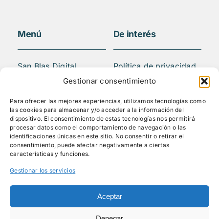
Menú
De interés
San Blas Digital
Política de privacidad
Quiénes somos
Aviso legal
Gestionar consentimiento
¿Qué hacemos?
FAQS
Para ofrecer las mejores experiencias, utilizamos tecnologías como
Actividades
las cookies para almacenar y/o acceder a la información del
Blog
dispositivo. El consentimiento de estas tecnologías nos permitirá
procesar datos como el comportamiento de navegación o las
Mediateca
identificaciones únicas en este sitio. No consentir o retirar el
Contacto
consentimiento, puede afectar negativamente a ciertas
características y funciones.
Gestionar los servicios
Síguenos
Aceptar
Denegar