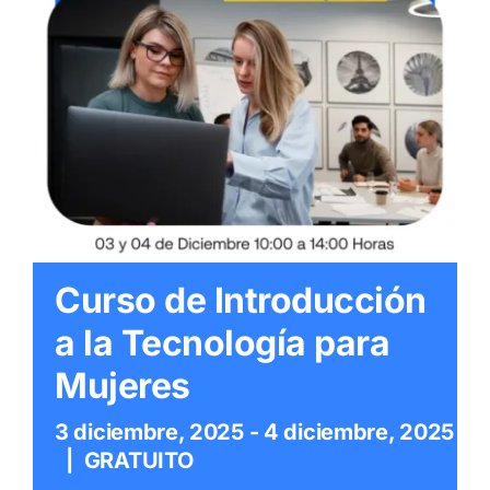
Itinerarios
Mediateca
Contacto
Buscar:
Curso de Introducción
a la Tecnología para
Mujeres
3 diciembre, 2025
-
4 diciembre, 2025
|
GRATUITO