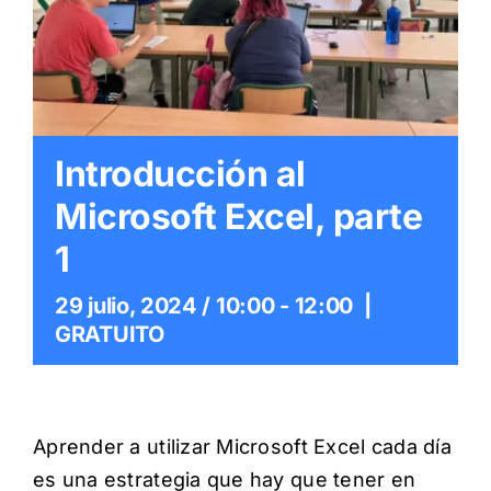
Itinerarios
Mediateca
Contacto
Introducción al
Microsoft Excel, parte
Buscar:
1
29 julio, 2024 / 10:00
-
12:00
|
GRATUITO
Aprender a utilizar Microsoft Excel cada día
es una estrategia que hay que tener en