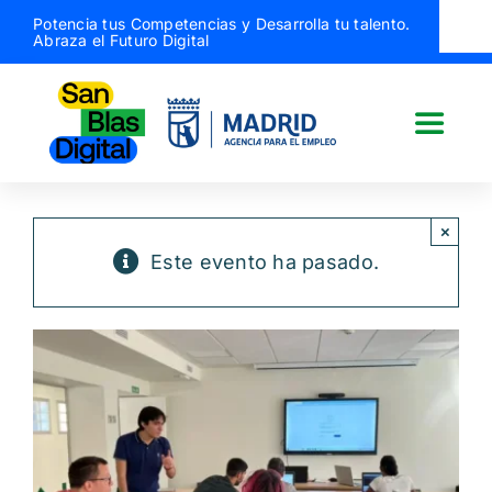
Saltar
Potencia tus Competencias y Desarrolla tu talento.
Abraza el Futuro Digital
al
contenido
Toggle
Naviga
San Blas Digital
×
Este evento ha pasado.
Quiénes somos
¿Qué hacemos?
Actividades