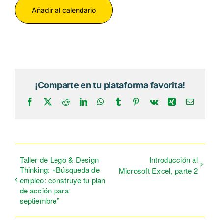
Añadir al calendario
¡Comparte en tu plataforma favorita!
Facebook
X
Reddit
LinkedIn
WhatsApp
Tumblr
Pinterest
Vk
Xing
Correo
electrón
Taller de Lego & Design
Introducción al
Thinking: «Búsqueda de
Microsoft Excel, parte 2
empleo: construye tu plan
de acción para
septiembre”