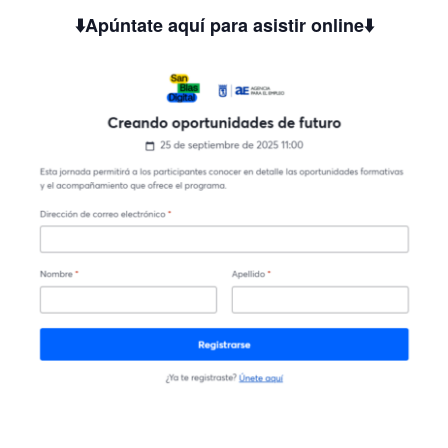
⬇️Apúntate aquí para asistir online⬇️