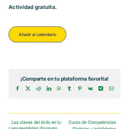
Actividad gratuita.
Añadir al calendario
¡Comparte en tu plataforma favorita!
Facebook
X
Reddit
LinkedIn
WhatsApp
Tumblr
Pinterest
Vk
Xing
Correo
electrón
Las claves del éxito en tu
Curso de Competencias
empleabilidad (Formato
Digitales y habilidades