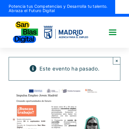
Saltar
Potencia tus Competencias y Desarrolla tu talento.
Abraza el Futuro Digital
al
contenido
Toggle
Naviga
San Blas Digital
×
Este evento ha pasado.
Quiénes somos
¿Qué hacemos?
Actividades