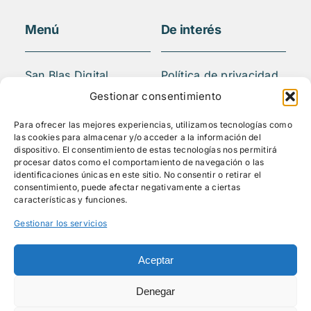
Menú
De interés
San Blas Digital
Política de privacidad
Quiénes somos
Aviso legal
Gestionar consentimiento
¿Qué hacemos?
FAQS
Para ofrecer las mejores experiencias, utilizamos tecnologías como
Actividades
las cookies para almacenar y/o acceder a la información del
Blog
dispositivo. El consentimiento de estas tecnologías nos permitirá
procesar datos como el comportamiento de navegación o las
Mediateca
identificaciones únicas en este sitio. No consentir o retirar el
Contacto
consentimiento, puede afectar negativamente a ciertas
características y funciones.
Gestionar los servicios
Síguenos
Aceptar
Denegar