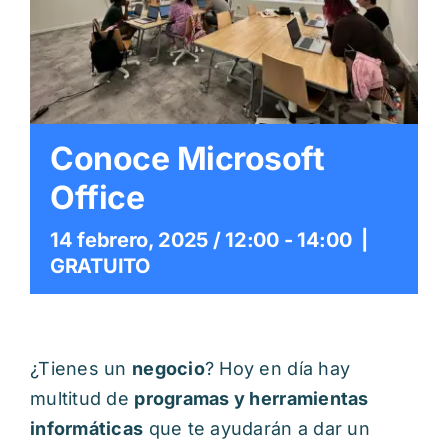
Itinerarios
Mediateca
Contacto
Conoce Microsoft
Office
Buscar:
14 febrero, 2025 / 12:00
-
14:00
|
GRATUITO
¿Tienes un
negocio
? Hoy en día hay
multitud de
programas y herramientas
informáticas
que te ayudarán a dar un