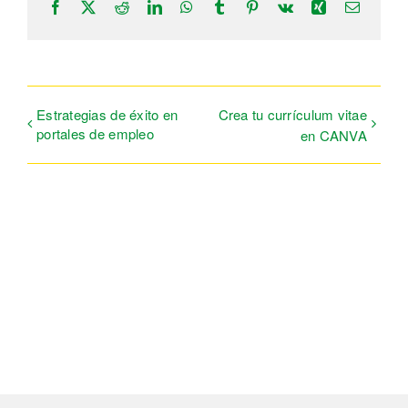
Facebook
X
Reddit
LinkedIn
WhatsApp
Tumblr
Pinterest
Vk
Xing
Correo
electrón
Estrategias de éxito en
Crea tu currículum vitae
portales de empleo
en CANVA