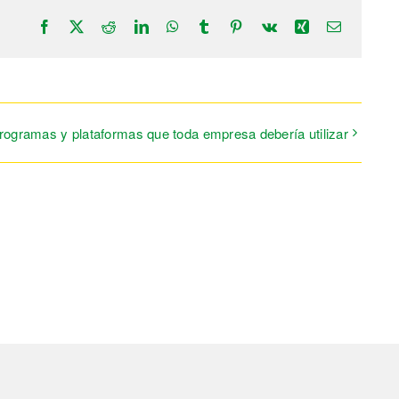
Facebook
X
Reddit
LinkedIn
WhatsApp
Tumblr
Pinterest
Vk
Xing
Correo
electrónic
rogramas y plataformas que toda empresa debería utilizar