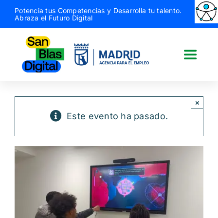
Saltar
Potencia tus Competencias y Desarrolla tu talento.
Abraza el Futuro Digital
al
contenido
Toggle
Naviga
San Blas Digital
×
Este evento ha pasado.
Quiénes somos
¿Qué hacemos?
Actividades