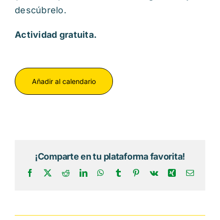
descúbrelo.
Actividad gratuita.
Añadir al calendario
¡Comparte en tu plataforma favorita!
Facebook
X
Reddit
LinkedIn
WhatsApp
Tumblr
Pinterest
Vk
Xing
Correo
electrón