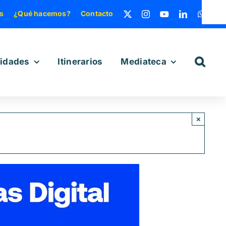
s
¿Qué hacemos?
Contacto
vidades
Itinerarios
Mediateca
×