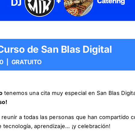
Curso de San Blas Digital
00
|
GRATUITO
o
tenemos una cita muy especial en San Blas Digita
so!
 reunir a todas las personas que han compartido c
e tecnología, aprendizaje… ¡y celebración!