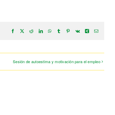
Facebook
X
Reddit
LinkedIn
WhatsApp
Tumblr
Pinterest
Vk
Xing
Correo
electrónic
Sesión de autoestima y motivación para el empleo